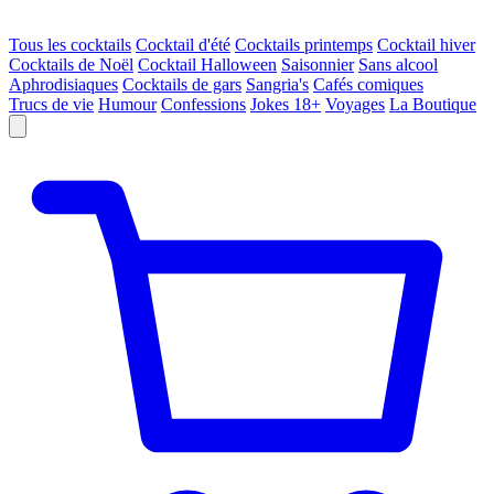
Tous les cocktails
Cocktail d'été
Cocktails printemps
Cocktail hiver
Cocktails de Noël
Cocktail Halloween
Saisonnier
Sans alcool
Aphrodisiaques
Cocktails de gars
Sangria's
Cafés comiques
Trucs de vie
Humour
Confessions
Jokes 18+
Voyages
La Boutique