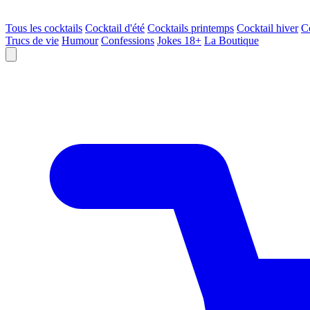
Tous les cocktails
Cocktail d'été
Cocktails printemps
Cocktail hiver
C
Trucs de vie
Humour
Confessions
Jokes 18+
La Boutique