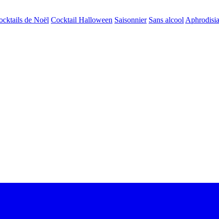
ocktails de Noël
Cocktail Halloween
Saisonnier
Sans alcool
Aphrodisi