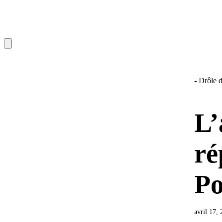
- Drôle d
L’
ré
Po
avril 17,