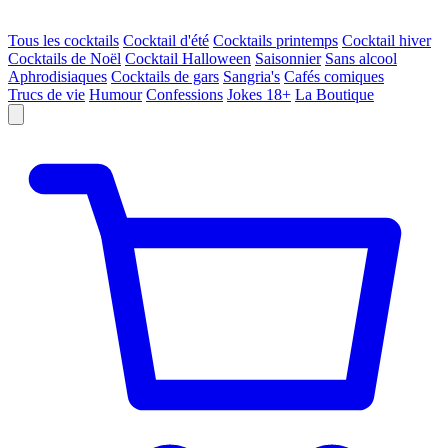
Tous les cocktails
Cocktail d'été
Cocktails printemps
Cocktail hiver
Cocktails de Noël
Cocktail Halloween
Saisonnier
Sans alcool
Aphrodisiaques
Cocktails de gars
Sangria's
Cafés comiques
Trucs de vie
Humour
Confessions
Jokes 18+
La Boutique