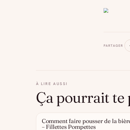
PARTAGER
À LIRE AUSSI
Ça pourrait te 
Comment faire pousser de la bièr
- DRÔLE D'ALCOOL
– Fillettes Pompettes