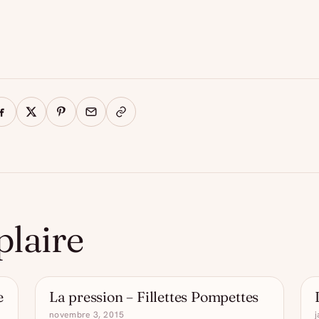
plaire
e
La pression – Fillettes Pompettes
- DRÔLE D'ALCOOL
novembre 3, 2015
j