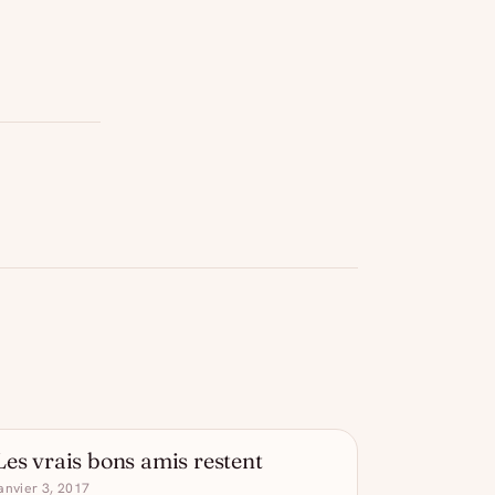
Les vrais bons amis restent
- DRÔLE D'ALCOOL
anvier 3, 2017