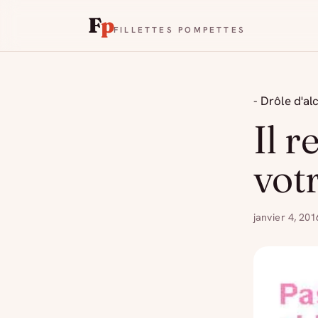
F
p
FILLETTES POMPETTES
- Drôle d'al
Il r
vot
janvier 4, 201