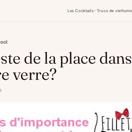
Les Cocktails
Trucs de vie
Humo
cool
este de la place dans
re verre?
6