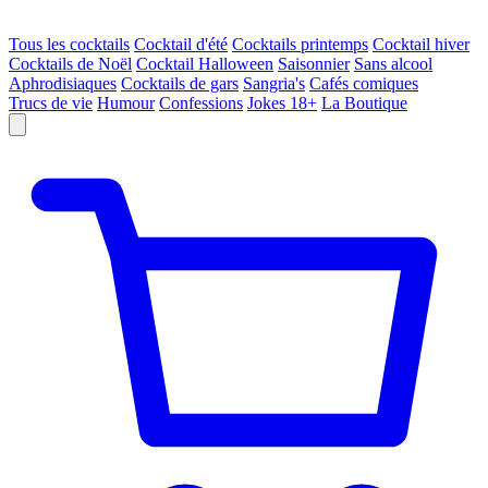
Tous les cocktails
Cocktail d'été
Cocktails printemps
Cocktail hiver
Cocktails de Noël
Cocktail Halloween
Saisonnier
Sans alcool
Aphrodisiaques
Cocktails de gars
Sangria's
Cafés comiques
Trucs de vie
Humour
Confessions
Jokes 18+
La Boutique