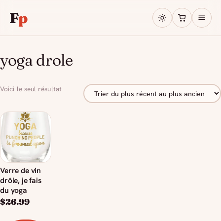
F
p
yoga drole
Voici le seul résultat
Verre de vin
drôle, je fais
du yoga
$
26.99