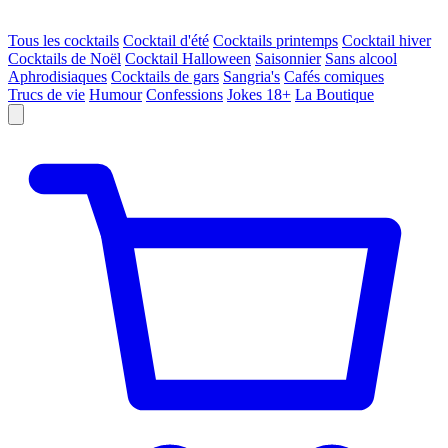
Tous les cocktails
Cocktail d'été
Cocktails printemps
Cocktail hiver
Cocktails de Noël
Cocktail Halloween
Saisonnier
Sans alcool
Aphrodisiaques
Cocktails de gars
Sangria's
Cafés comiques
Trucs de vie
Humour
Confessions
Jokes 18+
La Boutique