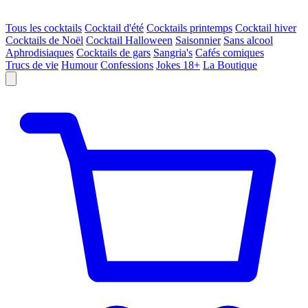
Tous les cocktails
Cocktail d'été
Cocktails printemps
Cocktail hiver
Cocktails de Noël
Cocktail Halloween
Saisonnier
Sans alcool
Aphrodisiaques
Cocktails de gars
Sangria's
Cafés comiques
Trucs de vie
Humour
Confessions
Jokes 18+
La Boutique