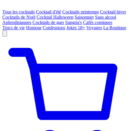
Tous les cocktails
Cocktail d'été
Cocktails printemps
Cocktail hiver
Cocktails de Noël
Cocktail Halloween
Saisonnier
Sans alcool
Aphrodisiaques
Cocktails de gars
Sangria's
Cafés comiques
Trucs de vie
Humour
Confessions
Jokes 18+
Voyages
La Boutique