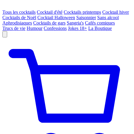
Tous les cocktails
Cocktail d'été
Cocktails printemps
Cocktail hiver
Cocktails de Noël
Cocktail Halloween
Saisonnier
Sans alcool
Aphrodisiaques
Cocktails de gars
Sangria's
Cafés comiques
Trucs de vie
Humour
Confessions
Jokes 18+
La Boutique