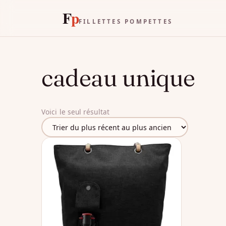
F
p
FILLETTES POMPETTES
cadeau unique
Voici le seul résultat