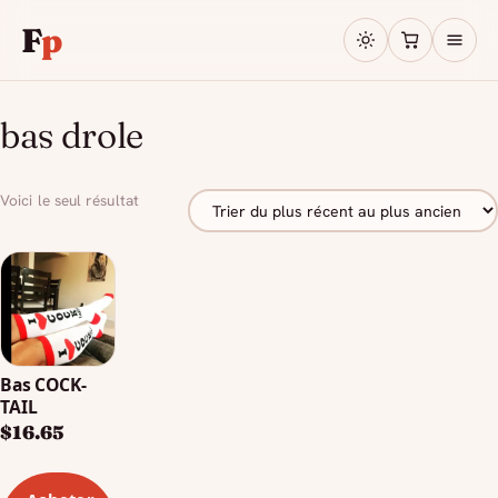
F
p
bas drole
Voici le seul résultat
Bas COCK-
TAIL
$
16.65