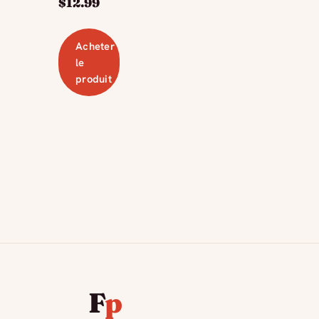
$
12.99
Acheter
le
produit
F
p