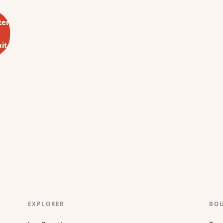
ter
it
EXPLORER
BO