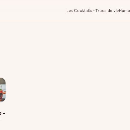
Les Cocktails
Trucs de vie
Humo
e –
e