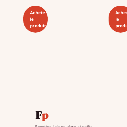
Acheter
Ache
le
le
produit
produ
F
p
Recettes, joie de vivre et petits