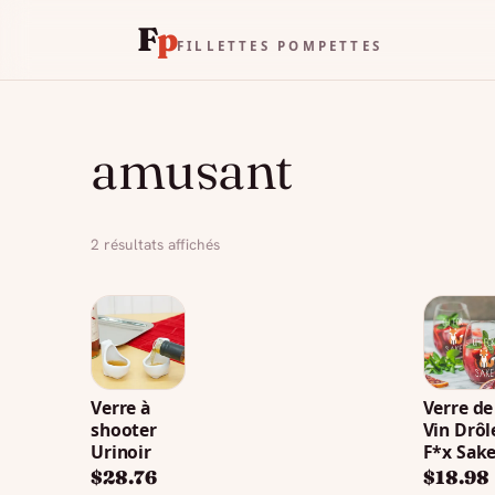
F
p
FILLETTES POMPETTES
amusant
Trié
2 résultats affichés
du
plus
récent
au
plus
ancien
Verre à
Verre de
shooter
Vin Drôl
Urinoir
F*x Sak
$
28.76
$
18.98