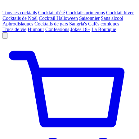
Tous les cocktails
Cocktail d'été
Cocktails printemps
Cocktail hiver
Cocktails de Noël
Cocktail Halloween
Saisonnier
Sans alcool
Aphrodisiaques
Cocktails de gars
Sangria's
Cafés comiques
Trucs de vie
Humour
Confessions
Jokes 18+
La Boutique