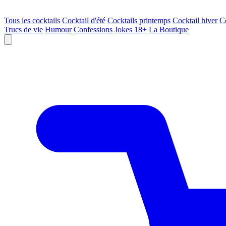
Tous les cocktails
Cocktail d'été
Cocktails printemps
Cocktail hiver
C
Trucs de vie
Humour
Confessions
Jokes 18+
La Boutique