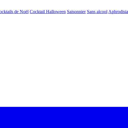
ocktails de Noël
Cocktail Halloween
Saisonnier
Sans alcool
Aphrodisi