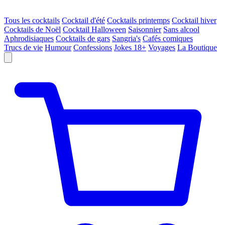
Tous les cocktails
Cocktail d'été
Cocktails printemps
Cocktail hiver
Cocktails de Noël
Cocktail Halloween
Saisonnier
Sans alcool
Aphrodisiaques
Cocktails de gars
Sangria's
Cafés comiques
Trucs de vie
Humour
Confessions
Jokes 18+
Voyages
La Boutique