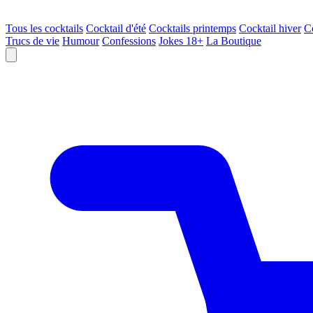
Tous les cocktails
Cocktail d'été
Cocktails printemps
Cocktail hiver
C
Trucs de vie
Humour
Confessions
Jokes 18+
La Boutique