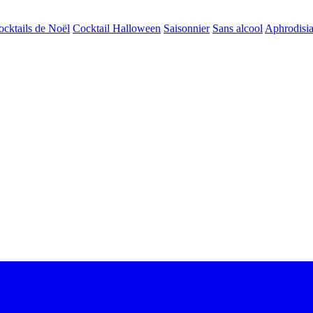
ocktails de Noël
Cocktail Halloween
Saisonnier
Sans alcool
Aphrodisi