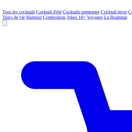
Tous les cocktails
Cocktail d'été
Cocktails printemps
Cocktail hiver
C
Trucs de vie
Humour
Confessions
Jokes 18+
Voyages
La Boutique