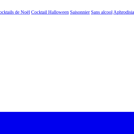
ocktails de Noël
Cocktail Halloween
Saisonnier
Sans alcool
Aphrodisi