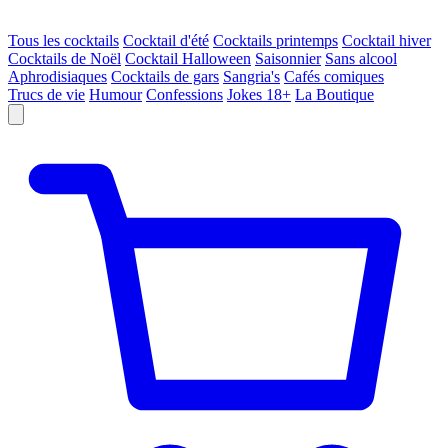
Tous les cocktails
Cocktail d'été
Cocktails printemps
Cocktail hiver
Cocktails de Noël
Cocktail Halloween
Saisonnier
Sans alcool
Aphrodisiaques
Cocktails de gars
Sangria's
Cafés comiques
Trucs de vie
Humour
Confessions
Jokes 18+
La Boutique