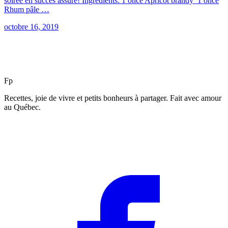
soirée en succès assuré! Ingredients: 1 once Apricot brandy 1 once
Rhum pâle …
octobre 16, 2019
F
p
Recettes, joie de vivre et petits bonheurs à partager. Fait avec amour
au Québec.