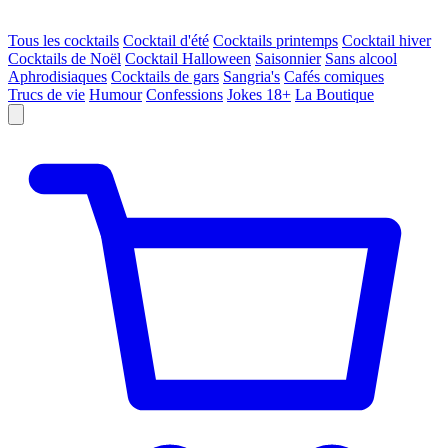
Tous les cocktails
Cocktail d'été
Cocktails printemps
Cocktail hiver
Cocktails de Noël
Cocktail Halloween
Saisonnier
Sans alcool
Aphrodisiaques
Cocktails de gars
Sangria's
Cafés comiques
Trucs de vie
Humour
Confessions
Jokes 18+
La Boutique