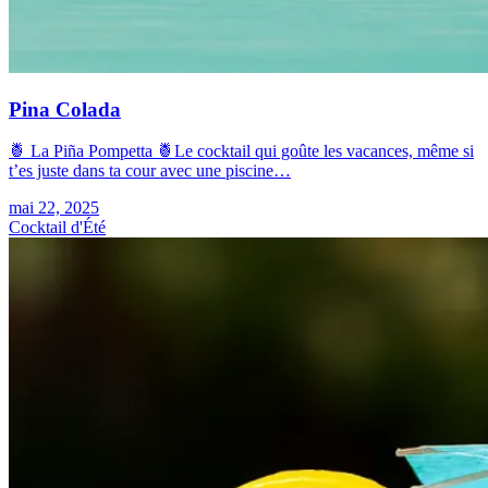
Pina Colada
🍍 La Piña Pompetta 🍍Le cocktail qui goûte les vacances, même si
t’es juste dans ta cour avec une piscine…
mai 22, 2025
Cocktail d'Été