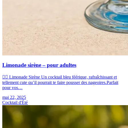
Limonade sirène – pour adultes
🧜‍♀️ Limonade Sirène Un cocktail bleu féérique, rafraîchissant et
tellement cute qu’il pourrait te faire pousser des nageoires.Parfait
pour vos…
mai 22, 2025
Cocktail d'Été