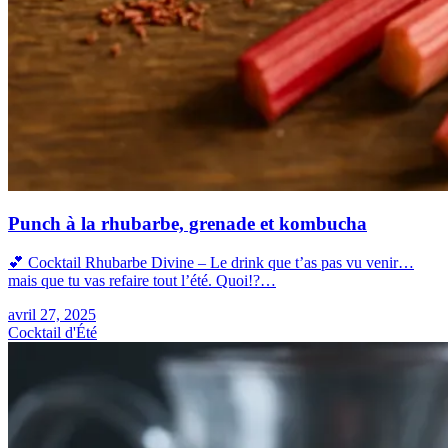
Punch à la rhubarbe, grenade et kombucha
💕 Cocktail Rhubarbe Divine – Le drink que t’as pas vu venir…
mais que tu vas refaire tout l’été. Quoi!?…
avril 27, 2025
Cocktail d'Été