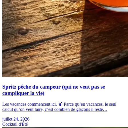
Spritz pêche du campeur (qui ne veut pas se
compliquer la vie)
Les vacances commencent ici. 🍹 Parce qu’en vacances, le seul
calcul qu’on veut faire, c’est combien de glaçons il reste…
juillet 24, 2026
Cocktail d'Été