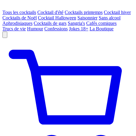
Tous les cocktails
Cocktail d'été
Cocktails printemps
Cocktail hiver
Cocktails de Noël
Cocktail Halloween
Saisonnier
Sans alcool
Aphrodisiaques
Cocktails de gars
Sangria's
Cafés comiques
Trucs de vie
Humour
Confessions
Jokes 18+
La Boutique