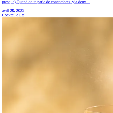
presque) Quand on te parle de concombres, y’a deux…
avril 29, 2025
Cocktail d'Été