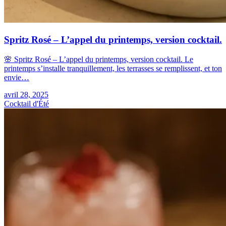
Spritz Rosé – L’appel du printemps, version cocktail.
🌸 Spritz Rosé – L’appel du printemps, version cocktail. Le
printemps s’installe tranquillement, les terrasses se remplissent, et ton
envie…
avril 28, 2025
Cocktail d'Été