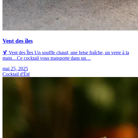
Vent des îles
🍹 Vent des Îles Un souffle chaud, une brise fraîche, un verre à la
main…Ce cocktail vous transporte dans un…
mai 25, 2025
Cocktail d'Été