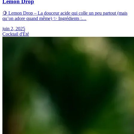
Lemon Drop
🍋 Lemon Drop – La douceur acide qui colle un peu partout (mais
qu’on adore quand même) ✨ Ingrédients :…
juin 2, 2025
Cocktail d'Été