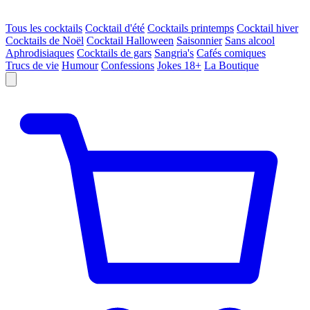
Tous les cocktails
Cocktail d'été
Cocktails printemps
Cocktail hiver
Cocktails de Noël
Cocktail Halloween
Saisonnier
Sans alcool
Aphrodisiaques
Cocktails de gars
Sangria's
Cafés comiques
Trucs de vie
Humour
Confessions
Jokes 18+
La Boutique