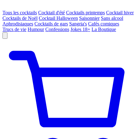
Tous les cocktails
Cocktail d'été
Cocktails printemps
Cocktail hiver
Cocktails de Noël
Cocktail Halloween
Saisonnier
Sans alcool
Aphrodisiaques
Cocktails de gars
Sangria's
Cafés comiques
Trucs de vie
Humour
Confessions
Jokes 18+
La Boutique