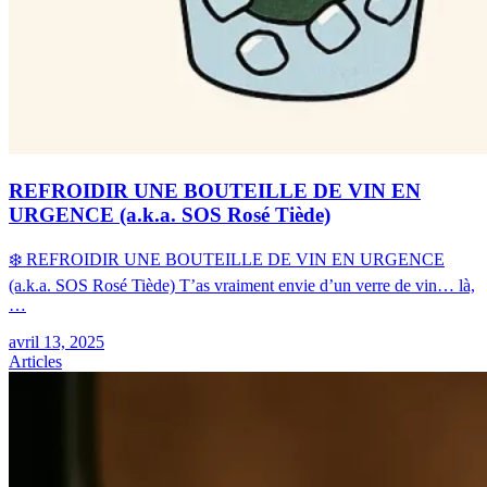
REFROIDIR UNE BOUTEILLE DE VIN EN
URGENCE (a.k.a. SOS Rosé Tiède)
❄️ REFROIDIR UNE BOUTEILLE DE VIN EN URGENCE
(a.k.a. SOS Rosé Tiède) T’as vraiment envie d’un verre de vin… là,
…
avril 13, 2025
Articles