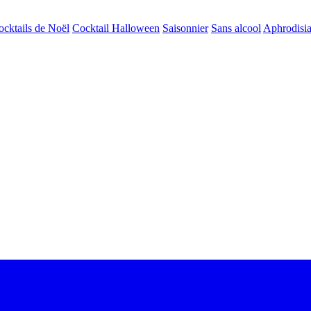
ocktails de Noël
Cocktail Halloween
Saisonnier
Sans alcool
Aphrodisi