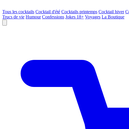
Tous les cocktails
Cocktail d'été
Cocktails printemps
Cocktail hiver
C
Trucs de vie
Humour
Confessions
Jokes 18+
Voyages
La Boutique