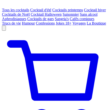
Tous les cocktails
Cocktail d'été
Cocktails printemps
Cocktail hiver
Cocktails de Noël
Cocktail Halloween
Saisonnier
Sans alcool
Aphrodisiaques
Cocktails de gars
Sangria's
Cafés comiques
Trucs de vie
Humour
Confessions
Jokes 18+
Voyages
La Boutique