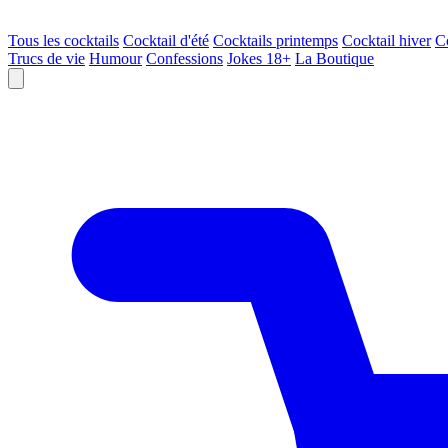
Tous les cocktails
Cocktail d'été
Cocktails printemps
Cocktail hiver
C
Trucs de vie
Humour
Confessions
Jokes 18+
La Boutique