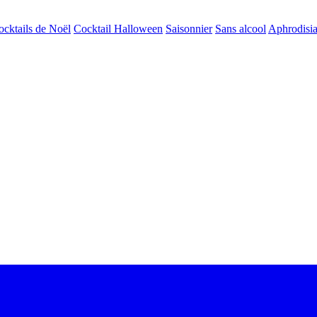
ocktails de Noël
Cocktail Halloween
Saisonnier
Sans alcool
Aphrodisi