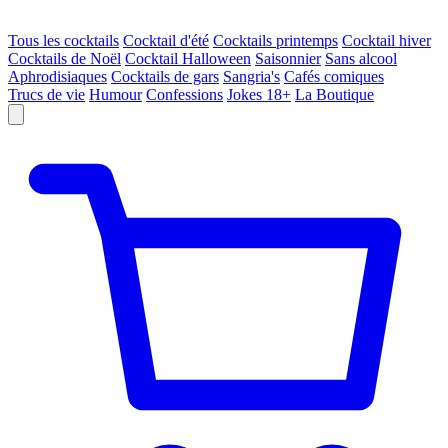
Tous les cocktails
Cocktail d'été
Cocktails printemps
Cocktail hiver
Cocktails de Noël
Cocktail Halloween
Saisonnier
Sans alcool
Aphrodisiaques
Cocktails de gars
Sangria's
Cafés comiques
Trucs de vie
Humour
Confessions
Jokes 18+
La Boutique