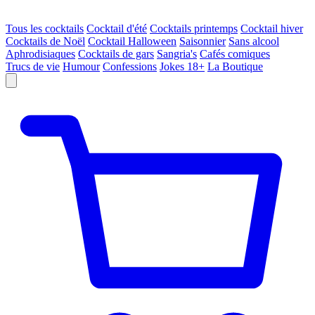
Tous les cocktails
Cocktail d'été
Cocktails printemps
Cocktail hiver
Cocktails de Noël
Cocktail Halloween
Saisonnier
Sans alcool
Aphrodisiaques
Cocktails de gars
Sangria's
Cafés comiques
Trucs de vie
Humour
Confessions
Jokes 18+
La Boutique