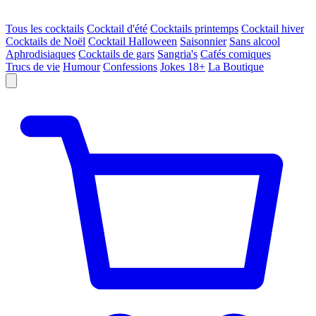
Tous les cocktails
Cocktail d'été
Cocktails printemps
Cocktail hiver
Cocktails de Noël
Cocktail Halloween
Saisonnier
Sans alcool
Aphrodisiaques
Cocktails de gars
Sangria's
Cafés comiques
Trucs de vie
Humour
Confessions
Jokes 18+
La Boutique