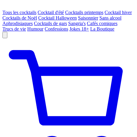
Tous les cocktails
Cocktail d'été
Cocktails printemps
Cocktail hiver
Cocktails de Noël
Cocktail Halloween
Saisonnier
Sans alcool
Aphrodisiaques
Cocktails de gars
Sangria's
Cafés comiques
Trucs de vie
Humour
Confessions
Jokes 18+
La Boutique