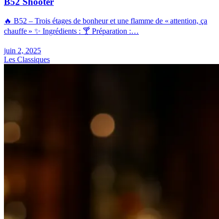
B52 Shooter
🔥 B52 – Trois étages de bonheur et une flamme de « attention, ça
chauffe » ✨ Ingrédients : 🍸 Préparation :…
juin 2, 2025
Les Classiques