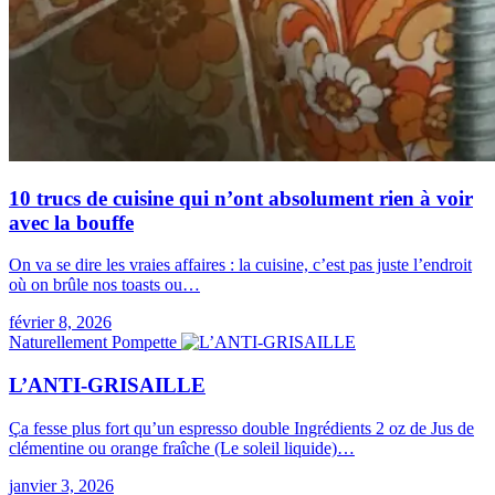
10 trucs de cuisine qui n’ont absolument rien à voir
avec la bouffe
On va se dire les vraies affaires : la cuisine, c’est pas juste l’endroit
où on brûle nos toasts ou…
février 8, 2026
Naturellement Pompette
L’ANTI-GRISAILLE
Ça fesse plus fort qu’un espresso double Ingrédients 2 oz de Jus de
clémentine ou orange fraîche (Le soleil liquide)…
janvier 3, 2026