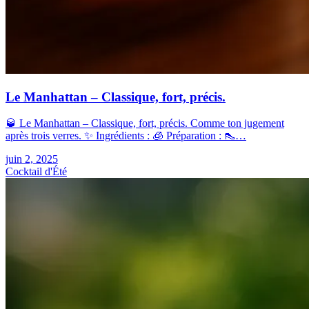
Le Manhattan – Classique, fort, précis.
🥃 Le Manhattan – Classique, fort, précis. Comme ton jugement
après trois verres. ✨ Ingrédients : 🧊 Préparation : 👠…
juin 2, 2025
Cocktail d'Été