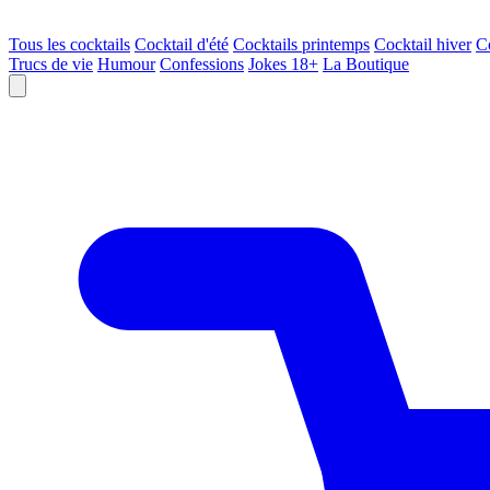
Tous les cocktails
Cocktail d'été
Cocktails printemps
Cocktail hiver
C
Trucs de vie
Humour
Confessions
Jokes 18+
La Boutique