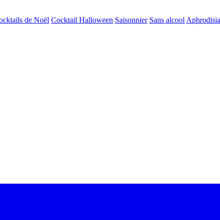
ocktails de Noël
Cocktail Halloween
Saisonnier
Sans alcool
Aphrodisi