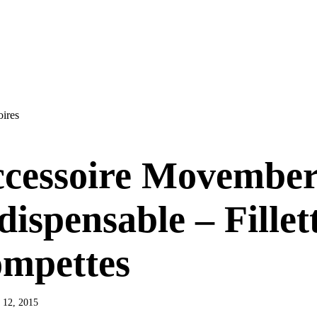
oires
cessoire Movembe
dispensable – Fillet
mpettes
 12, 2015