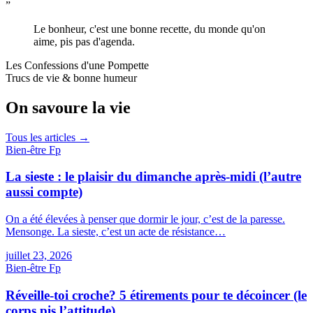
”
Le bonheur, c'est une bonne recette, du monde qu'on
aime, pis pas d'agenda.
Les Confessions d'une Pompette
Trucs de vie & bonne humeur
On savoure la vie
Tous les articles →
Bien-être
F
p
La sieste : le plaisir du dimanche après-midi (l’autre
aussi compte)
On a été élevées à penser que dormir le jour, c’est de la paresse.
Mensonge. La sieste, c’est un acte de résistance…
juillet 23, 2026
Bien-être
F
p
Réveille-toi croche? 5 étirements pour te décoincer (le
corps pis l’attitude)