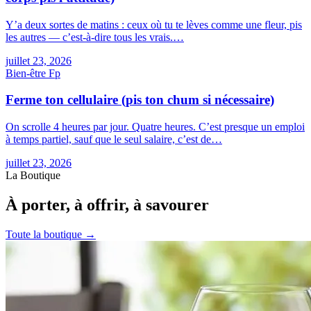
Y’a deux sortes de matins : ceux où tu te lèves comme une fleur, pis
les autres — c’est-à-dire tous les vrais.…
juillet 23, 2026
Bien-être
F
p
Ferme ton cellulaire (pis ton chum si nécessaire)
On scrolle 4 heures par jour. Quatre heures. C’est presque un emploi
à temps partiel, sauf que le seul salaire, c’est de…
juillet 23, 2026
La Boutique
À porter, à offrir, à savourer
Toute la boutique →