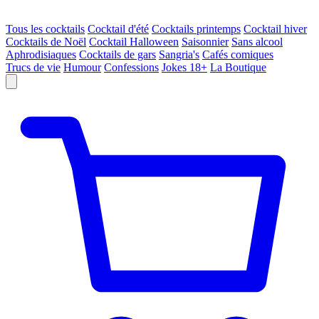
Tous les cocktails
Cocktail d'été
Cocktails printemps
Cocktail hiver
Cocktails de Noël
Cocktail Halloween
Saisonnier
Sans alcool
Aphrodisiaques
Cocktails de gars
Sangria's
Cafés comiques
Trucs de vie
Humour
Confessions
Jokes 18+
La Boutique