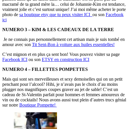
macramé de ta grand mère la… celui de Johannie-Kim est tendance,
vraiment jolie et c’est surtout unique! J’ai moi même acheter le porte
photo de
sa boutique etsy que tu peux visiter ICI
ou son
Facebook
ici
NUMERO 3 – KIM & LES CADEAUX DE LA TERRE
Je ne connais pas personnellement cet artisan mais je suis tombé en
amour avec son
Tit Sent-Bon à voiture aux huiles essentielles!
C’est mignon et en plus ça sent bon! Vous pouvez visiter sa page
Facebook ICI
ou son
ETSY en construction ICI
NUMERO 4 – FILLETTES POMPETTES
Mais qui sont ses merveilleuses et sexy demoiselles qui on un petit
penchant pour l’alcool? Hihi, je n’avais pas le choix d’au moins
plugger nos magnifiques coupes graver au jet de sable! C’est un
cadeau de St-Valentin parfait pour hommes et femmes amoureux de
vin ou de cocktails! Nous avons aussi tout plein d’autres trucs génial
sur notre
Boutique Pompette!