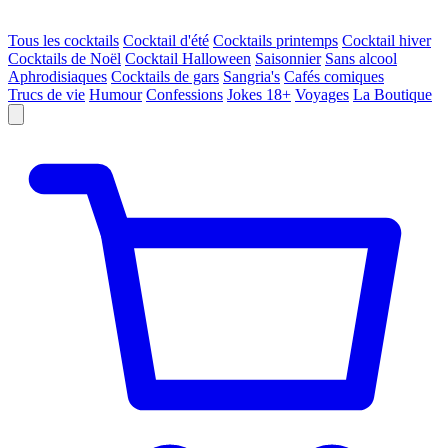
Tous les cocktails
Cocktail d'été
Cocktails printemps
Cocktail hiver
Cocktails de Noël
Cocktail Halloween
Saisonnier
Sans alcool
Aphrodisiaques
Cocktails de gars
Sangria's
Cafés comiques
Trucs de vie
Humour
Confessions
Jokes 18+
Voyages
La Boutique