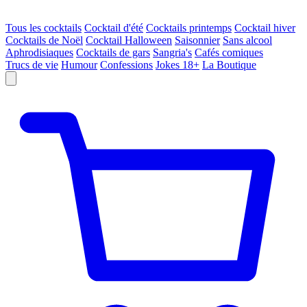
Tous les cocktails
Cocktail d'été
Cocktails printemps
Cocktail hiver
Cocktails de Noël
Cocktail Halloween
Saisonnier
Sans alcool
Aphrodisiaques
Cocktails de gars
Sangria's
Cafés comiques
Trucs de vie
Humour
Confessions
Jokes 18+
La Boutique