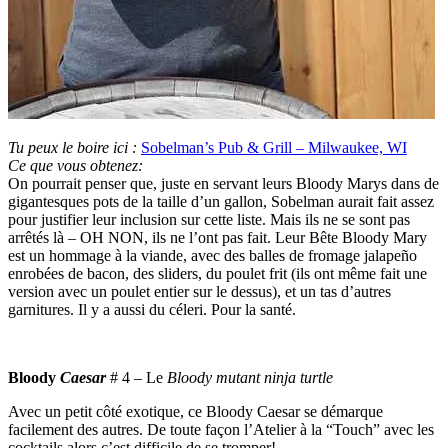
Tu peux le boire ici :
Sobelman’s Pub & Grill – Milwaukee, WI
Ce que vous obtenez:
On pourrait penser que, juste en servant leurs Bloody Marys dans de
gigantesques pots de la taille d’un gallon, Sobelman aurait fait assez
pour justifier leur inclusion sur cette liste. Mais ils ne se sont pas
arrêtés là – OH NON, ils ne l’ont pas fait. Leur Bête Bloody Mary
est un hommage à la viande, avec des balles de fromage jalapeño
enrobées de bacon, des sliders, du poulet frit (ils ont même fait une
version avec un poulet entier sur le dessus), et un tas d’autres
garnitures. Il y a aussi du céleri. Pour la santé.
Bloody
Caesar
# 4 –
Le
Bloody mutant ninja turtle
Avec un petit côté exotique, ce Bloody Caesar se démarque
facilement des autres. De toute façon l’Atelier à la “Touch” avec les
cocktails alors c’est difficile de se tromper!