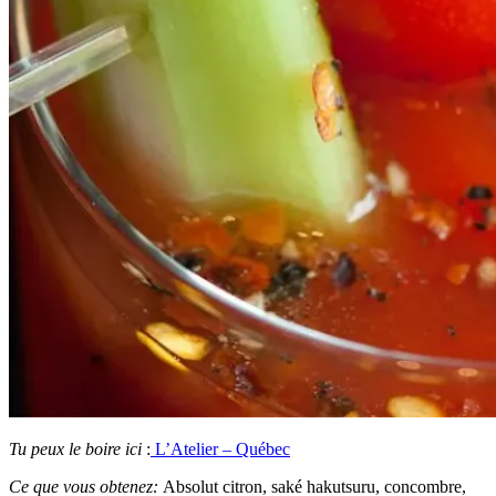
Tu peux le boire ici
:
L’Atelier – Québec
Ce que vous obtenez:
Absolut citron, saké hakutsuru, concombre,